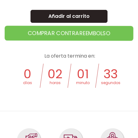
Añadir al carrito
COMPRAR CONTRAREEMBOLSO
La oferta termina en:
0
02
01
32
días
horas
minuto
segundos