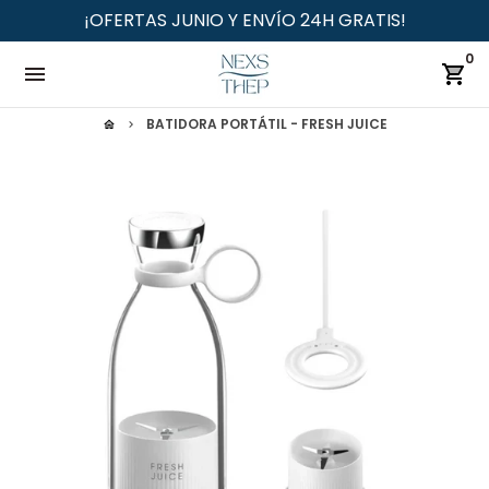
Ir
¡OFERTAS JUNIO Y ENVÍO 24H GRATIS!
directamente
0
al
menu
shopping_cart
contenido
BATIDORA PORTÁTIL - FRESH JUICE
home
keyboard_arrow_right