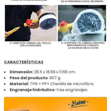
CARACTERÍSTICAS
Dimensión:
28.5 x 18.69 x 11.68 cm.
Peso del producto
: ‎
‎907
g.
Material:
TPR + PP+ C
henilla de microfibra.
Engranaje hidráulico:
tres engranajes.