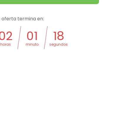
 oferta termina en:
02
01
17
horas
minuto
segundos