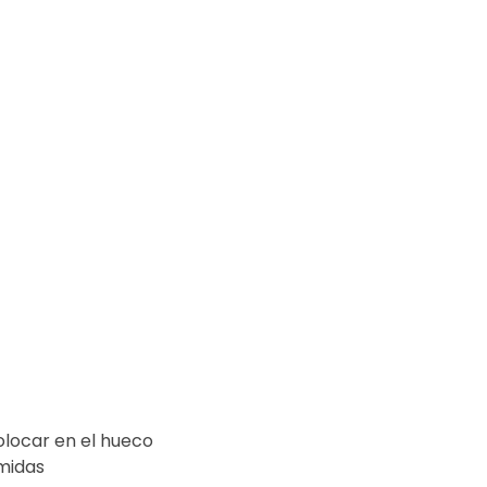
olocar en el hueco
midas