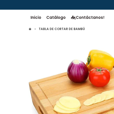
Ir
directamente
al
Inicio
Catálogo
📥¡Contáctanos!
contenido
TABLA DE CORTAR DE BAMBÚ
home
keyboard_arrow_right