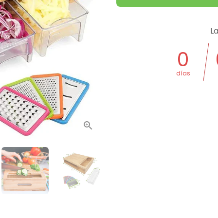
La
0
días